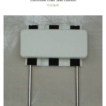
Commode Chair Seat Cushion
均佳輪椅