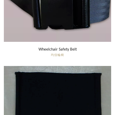
Wheelchair Safety Belt
均佳輪椅