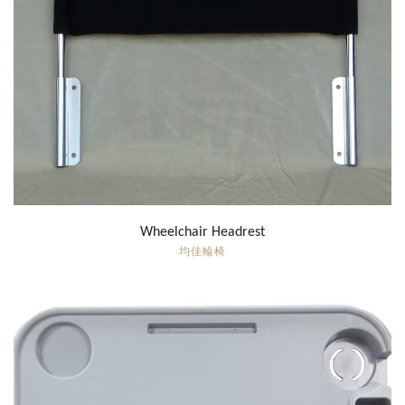
Wheelchair Headrest
均佳輪椅