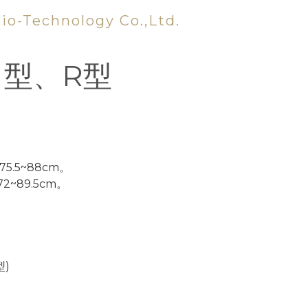
-Technology Co.,Ltd.
ㄇ型、R型
.5~88cm。
~89.5cm。
型)